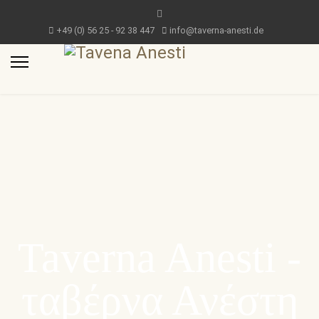
+49 (0) 56 25 - 92 38 447
info@taverna-anesti.de
Taverna Anesti -
ταβέρνα Ανέστη