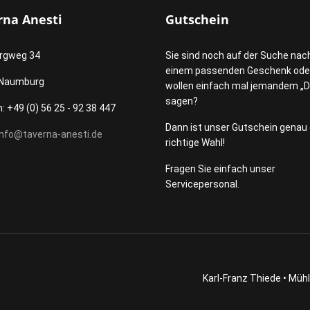
rna Anesti
Gutschein
rgweg 34
Sie sind noch auf der Suche nac
einem passenden Geschenk ode
 Naumburg
wollen einfach mal jemandem „
sagen?
: +49 (0) 56 25 - 92 38 447
Dann ist unser Gutschein genau 
info@taverna-anesti.de
richtige Wahl!
Fragen Sie einfach unser
Servicepersonal.
Karl-Franz Thiede • Müh