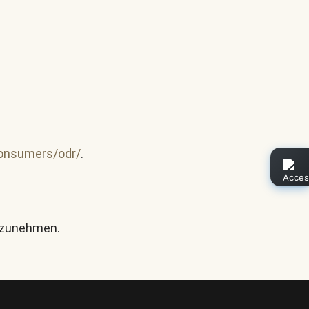
consumers/odr/
.
ilzunehmen.