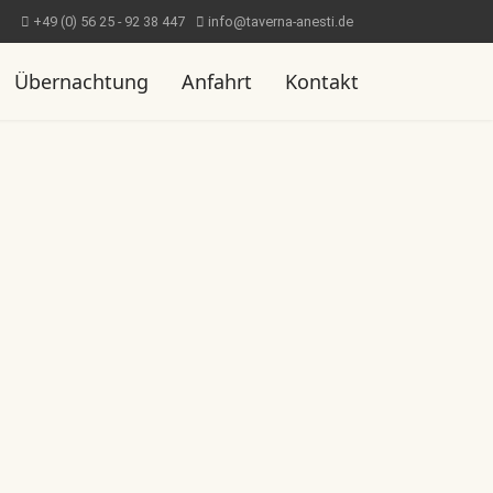
+49 (0) 56 25 - 92 38 447
info@taverna-anesti.de
Übernachtung
Anfahrt
Kontakt