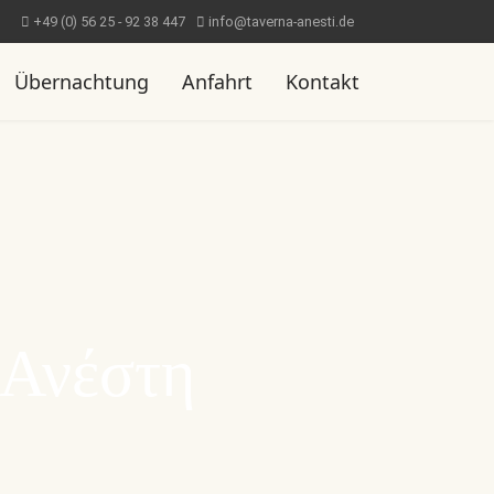
+49 (0) 56 25 - 92 38 447
info@taverna-anesti.de
Übernachtung
Anfahrt
Kontakt
 Ανέστη