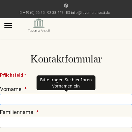
+49 (0) 56 25 - 92 38 447
info@taverna-anesti.de
Kontaktformular
Pflichtfeld *
Bitte tragen Sie hier Ihren
Vornamen ein
Vorname
Familienname