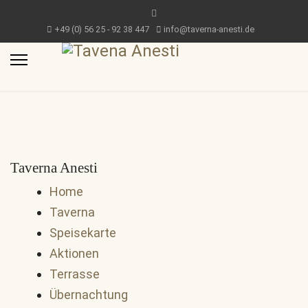
+49 (0) 56 25 - 92 38 447
info@taverna-anesti.de
Taverna Anesti
Home
Taverna
Speisekarte
Aktionen
Terrasse
Übernachtung