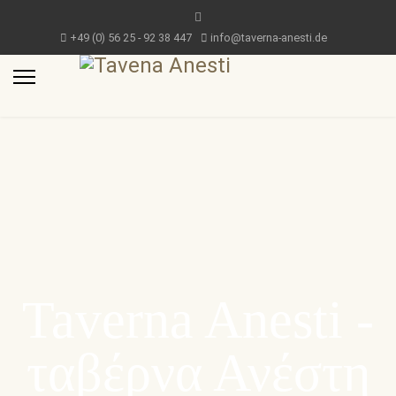
+49 (0) 56 25 - 92 38 447
info@taverna-anesti.de
Taverna Anesti -
ταβέρνα Ανέστη